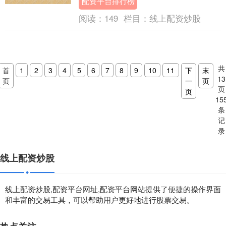
配资平台排行榜
股民，选择一家合....
阅读：
149
栏目：
线上配资炒股
共
首
1
2
3
4
5
6
7
8
9
10
11
下
末
13
页
一
页
页
页
15
条
记
录
线上配资炒股
线上配资炒股,配资平台网址,配资平台网站提供了便捷的操作界面
和丰富的交易工具，可以帮助用户更好地进行股票交易。