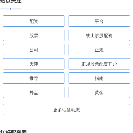
热点关注
配资
平台
股票
线上炒股配资
公司
正规
天津
正规股票配资开户
推荐
指南
外盘
黄金
更多话题动态
杠杆配资网