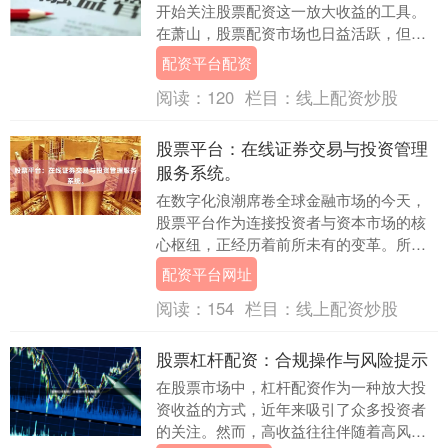
开始关注股票配资这一放大收益的工具。
在萧山，股票配资市场也日益活跃，但面
对众多配资公司，如何辨别正规平台、避
配资平台配资
免踩坑，成为投资....
阅读：
120
栏目：
线上配资炒股
股票平台：在线证券交易与投资管理
服务系统。
在数字化浪潮席卷全球金融市场的今天，
股票平台作为连接投资者与资本市场的核
心枢纽，正经历着前所未有的变革。所谓
股票平台，本质上是一套集在线证券交易
配资平台网址
与投资管理服务于....
阅读：
154
栏目：
线上配资炒股
股票杠杆配资：合规操作与风险提示
在股票市场中，杠杆配资作为一种放大投
资收益的方式，近年来吸引了众多投资者
的关注。然而，高收益往往伴随着高风