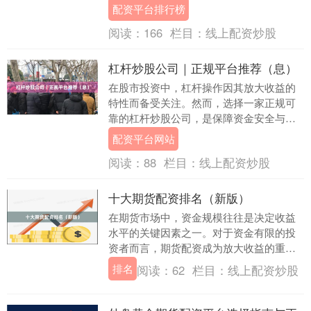
险，如何合规操作并有效控制风险，成为
配资平台排行榜
每位投资者必须面对....
阅读：
166
栏目：
线上配资炒股
杠杆炒股公司｜正规平台推荐（息）
在股市投资中，杠杆操作因其放大收益的
特性而备受关注。然而，选择一家正规可
靠的杠杆炒股公司，是保障资金安全与投
资效率的前提。本文将围绕“正规平台推荐”
配资平台网站
这一主题，帮....
阅读：
88
栏目：
线上配资炒股
十大期货配资排名（新版）
在期货市场中，资金规模往往是决定收益
水平的关键因素之一。对于资金有限的投
资者而言，期货配资成为放大收益的重要
工具。然而，面对市场上琳琅满目的配资
排名
阅读：
62
栏目：
线上配资炒股
平台，如何选择安....