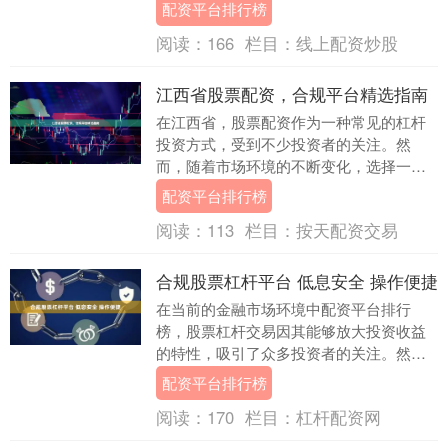
险，如何合规操作并有效控制风险，成为
配资平台排行榜
每位投资者必须面对....
阅读：
166
栏目：
线上配资炒股
江西省股票配资，合规平台精选指南
在江西省，股票配资作为一种常见的杠杆
投资方式，受到不少投资者的关注。然
而，随着市场环境的不断变化，选择一家
合规、安全的配资平台显得尤为重要。本
配资平台排行榜
文将从合规性、平台....
阅读：
113
栏目：
按天配资交易
合规股票杠杆平台 低息安全 操作便捷
在当前的金融市场环境中配资平台排行
榜，股票杠杆交易因其能够放大投资收益
的特性，吸引了众多投资者的关注。然
而，选择一家合规、安全且操作便捷的杠
配资平台排行榜
杆平台，是保障资金安....
阅读：
170
栏目：
杠杆配资网