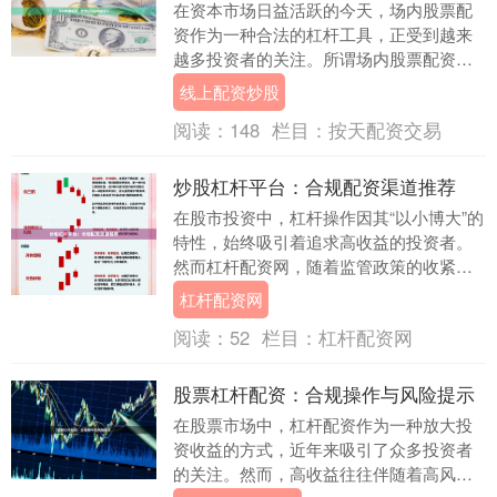
在资本市场日益活跃的今天，场内股票配
资作为一种合法的杠杆工具，正受到越来
越多投资者的关注。所谓场内股票配资，
是指投资者通过证券公司或合规的金融机
线上配资炒股
构，以自有资金作....
阅读：
148
栏目：
按天配资交易
炒股杠杆平台：合规配资渠道推荐
在股市投资中，杠杆操作因其“以小博大”的
特性，始终吸引着追求高收益的投资者。
然而杠杆配资网，随着监管政策的收紧，
许多不合规的配资平台相继被清理。对于
杠杆配资网
投资者而言，....
阅读：
52
栏目：
杠杆配资网
股票杠杆配资：合规操作与风险提示
在股票市场中，杠杆配资作为一种放大投
资收益的方式，近年来吸引了众多投资者
的关注。然而，高收益往往伴随着高风