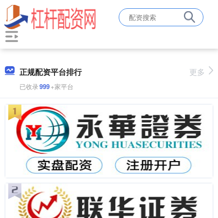
正规配资平台排行
更多
已收录
999
+家平台