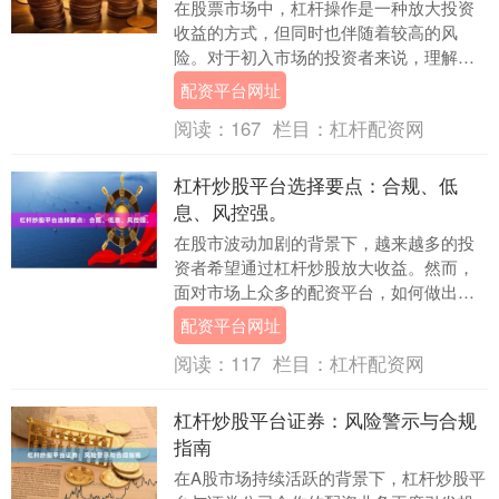
在股票市场中，杠杆操作是一种放大投资
收益的方式，但同时也伴随着较高的风
险。对于初入市场的投资者来说，理解杠
杆的基本原理、掌握操作技巧并认清潜在
配资平台网址
风险，是进行理性投....
阅读：
167
栏目：
杠杆配资网
杠杆炒股平台选择要点：合规、低
息、风控强。
在股市波动加剧的背景下，越来越多的投
资者希望通过杠杆炒股放大收益。然而，
面对市场上众多的配资平台，如何做出正
确选择成为关键。本文从合规性、利率水
配资平台网址
平和风控能力三个....
阅读：
117
栏目：
杠杆配资网
杠杆炒股平台证券：风险警示与合规
指南
在A股市场持续活跃的背景下，杠杆炒股平