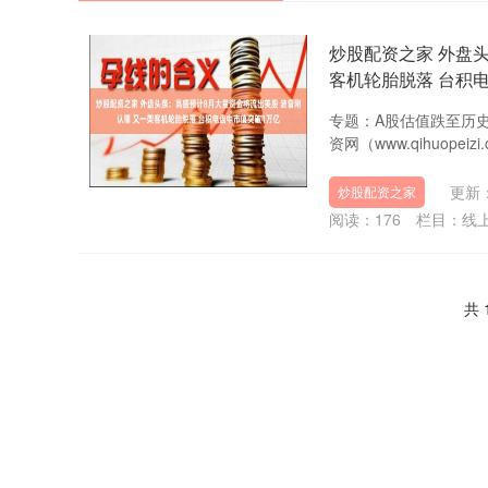
炒股配资之家 外盘
客机轮胎脱落 台积
专题：A股估值跌至历史
资网（www.qihuope
更新：
炒股配资之家
阅读：
176
栏目：
线
共 